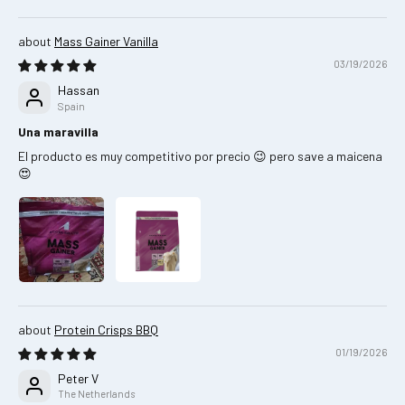
Mass Gainer Vanilla
03/19/2026
Hassan
Spain
Una maravilla
El producto es muy competitivo por precio 😉 pero save a maicena
😍
Protein Crisps BBQ
01/19/2026
Peter V
The Netherlands