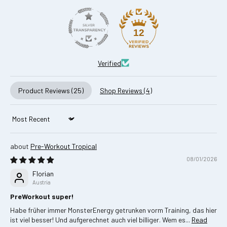
12
Verified
Product Reviews (
25
)
Shop Reviews (
4
)
Sort by
Pre‑Workout Tropical
08/01/2026
Florian
Austria
PreWorkout super!
Habe früher immer MonsterEnergy getrunken vorm Training, das hier
ist viel besser! Und aufgerechnet auch viel billiger. Wem es...
Read