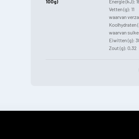
100g)
Energie (kJ): 
Vetten (g): 11
waarvan verzad
Koolhydraten (
waarvan suiker
Eiwitten (g): 3
Zout (g): 0,32