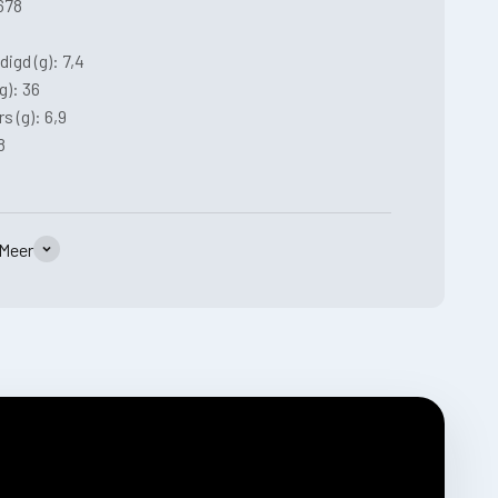
1678
igd (g): 7,4
g): 36
s (g): 6,9
8
Meer